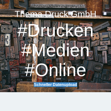
Thema Druck GmbH
#Drucken
#Medien
#Online
Schneller Datenupload